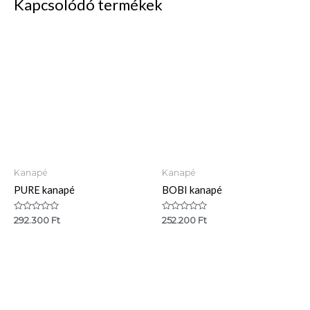
Kapcsolódó termékek
Kanapé
Kanapé
PURE kanapé
BOBI kanapé
Értékelés:
Értékelés:
292.300
Ft
252.200
Ft
0
0
/
/
5
5