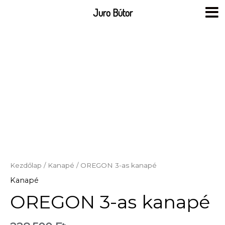
Skip
Juro Bútor
to
content
Kezdőlap
/
Kanapé
/ OREGON 3-as kanapé
Kanapé
OREGON 3-as kanapé