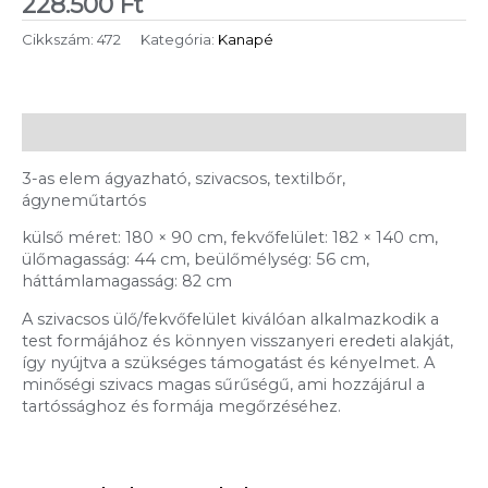
228.500
Ft
Cikkszám:
472
Kategória:
Kanapé
Leírás
3-as elem ágyazható, szivacsos, textilbőr,
ágyneműtartós
külső méret: 180 × 90 cm, fekvőfelület: 182 × 140 cm,
ülőmagasság: 44 cm, beülőmélység: 56 cm,
háttámlamagasság: 82 cm
A szivacsos ülő/fekvőfelület kiválóan alkalmazkodik a
test formájához és könnyen visszanyeri eredeti alakját,
így nyújtva a szükséges támogatást és kényelmet. A
minőségi szivacs magas sűrűségű, ami hozzájárul a
tartóssághoz és formája megőrzéséhez.