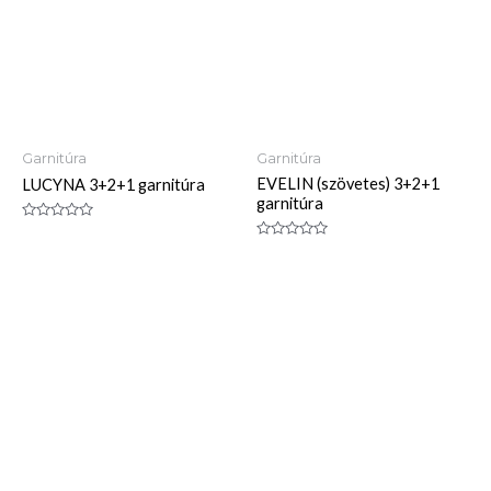
Garnitúra
Garnitúra
EVELIN (szövetes) 3+2+1
LUCYNA 3+2+1 garnitúra
garnitúra
Értékelés:
0
Értékelés:
/
0
5
/
5