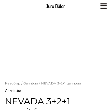
Skip
Juro Bútor
to
content
Kezdőlap
/
Garnitúra
/ NEVADA 3+2+1 garnitúra
Garnitúra
NEVADA 3+2+1