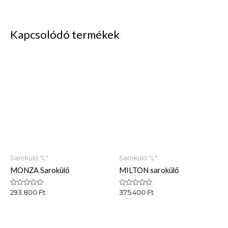
Kapcsolódó termékek
Sarokülő "L"
Sarokülő "L"
MONZA Sarokülő
MILTON sarokülő
Értékelés:
Értékelés:
293.800
Ft
375.400
Ft
0
0
/
/
5
5