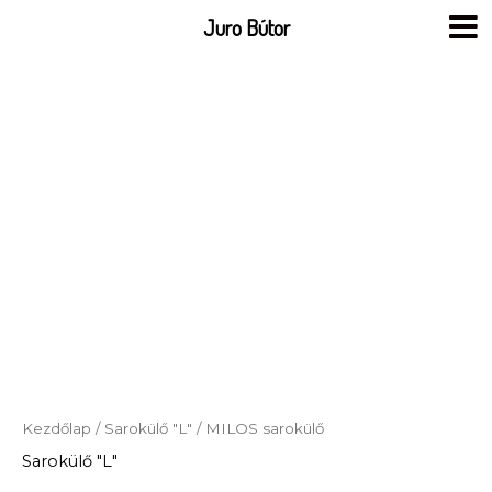
Skip
Juro Bútor
to
content
Kezdőlap
/
Sarokülő "L"
/ MILOS sarokülő
Sarokülő "L"