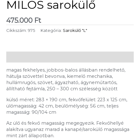
MILOS sarokülő
475.000
Ft
Cikkszám:
975
Kategória:
Sarokülő "L"
Leírás
magas fekhelyes, jobbos-balos állásban rendelhető,
hátulja szövettel bevonva, kiemelő mechanika,
hullámrugós, szövet, ágyazható, ágyneműtartós,
állítható fejtámla, 250 – 300 cm szélesség között
külső méret: 283 × 190 cm, fekvőfelület: 223 x 125 cm,
ülőmagasság: 42 cm, beülőmélység: 56 cm, teljes
magasság: 90/104 cm
Az ülő és fekvő magasság megegyezik. Fekvőhellyé
alakítva ugyanaz marad a kanapé/sarokülő magassága
mint zárt állapotban.