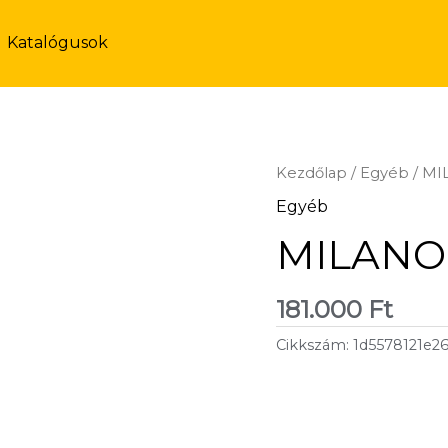
Katalógusok
Kezdőlap
/
Egyéb
/ M
Egyéb
MILANO
181.000
Ft
Cikkszám:
1d5578121e2