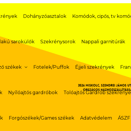
krények
Dohányzóasztalok
Komódok, cipős, tv kom
lakú sarokülők
Szekrénysorok
Nappali garnitúrák
ző székek
Fotelek/Puffok
Éjjeli szekrények
Fran
k
Nyílóajtós gardróbok
Tolóajtós Gardrób szekrény
ok
Forgószékek/Games székek
Adatvédelem
ÁSZF