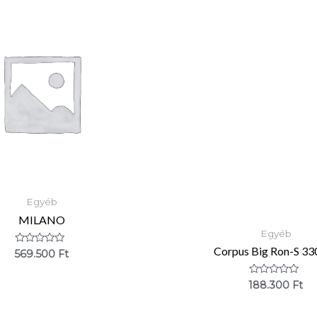
Egyéb
MILANO
Egyéb
Corpus Big Ron-S 33
Értékelés:
569.500
Ft
0
/
5
Értékelés:
188.300
Ft
0
/
5