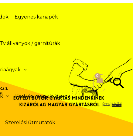
ódok
Egyenes kanapék
Tv állványok / garnitúrák
ciaágyak
Se
ek
Kerti és terasz bútorok
Szerelési útmutatók