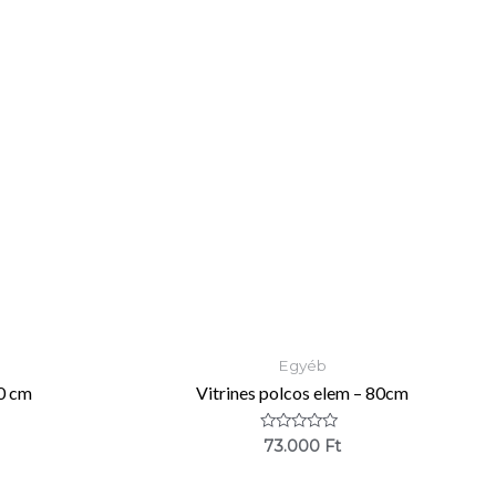
Egyéb
0 cm
Vitrines polcos elem – 80cm
Értékelés:
73.000
Ft
0
/
5