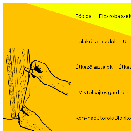
Skip
to
content
Főoldal
Előszoba sze
L alakú sarokülők
U a
Étkező asztalok
Étke
TV-s tolóajtós gardróbo
Konyhabútorok/Blokk