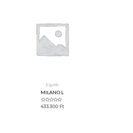
Egyéb
MILANO L
Értékelés:
433.300
Ft
0
/
5