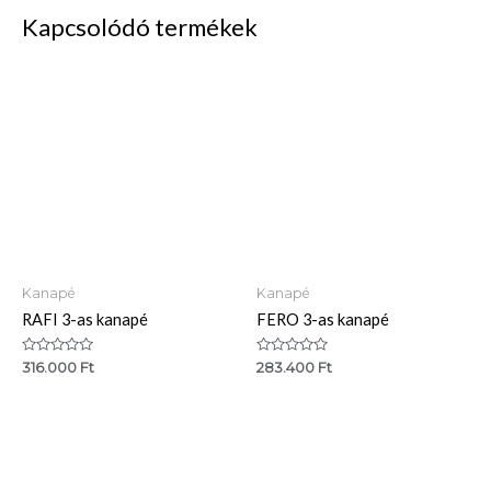
Kapcsolódó termékek
Kanapé
Kanapé
RAFI 3-as kanapé
FERO 3-as kanapé
Értékelés:
Értékelés:
316.000
Ft
283.400
Ft
0
0
/
/
5
5