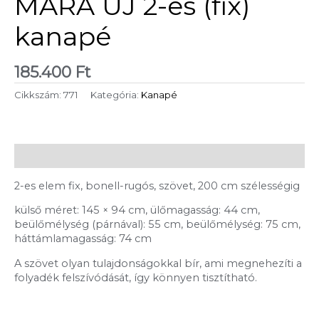
MARA ÚJ 2-es (fix)
kanapé
185.400
Ft
Cikkszám:
771
Kategória:
Kanapé
Leírás
2-es elem fix, bonell-rugós, szövet, 200 cm szélességig
külső méret: 145 × 94 cm, ülőmagasság: 44 cm,
beülőmélység (párnával): 55 cm, beülőmélység: 75 cm,
háttámlamagasság: 74 cm
A szövet olyan tulajdonságokkal bír, ami megnehezíti a
folyadék felszívódását, így könnyen tisztítható.