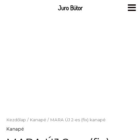
Skip
Juro Bútor
to
content
Kezdőlap
/
Kanapé
/ MARA ÚJ 2-es (fix) kanapé
Kanapé