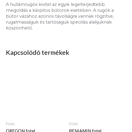
A hullámrugós kivitel az egyik legelterjedtebb
megoldás a kárpitos bútorok esetében. A rugók a
bútor vázához azonos távolságra vannak rögzítve,
rugalmasságuk és tartóságuk speciláis alakjuknak
köszönhető.
Kapcsolódó termékek
Fotel
Fotel
OREGON fotel
BENIAMIN fotel