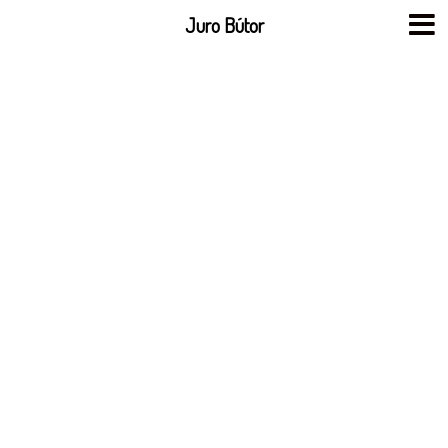
Skip
Juro Bútor
to
content