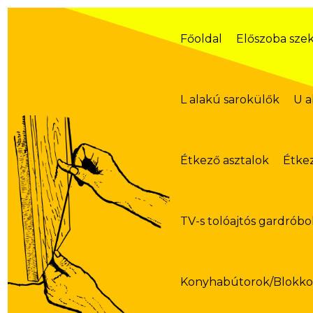
Skip
to
content
Főoldal
Előszoba sze
L alakú sarokülők
U a
Étkező asztalok
Étke
TV-s tolóajtós gardróbo
Konyhabútorok/Blokk