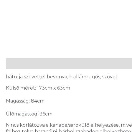
Leírás
hátulja szövettel bevonva, hullámrugós, szövet
Külső méret: 173cm x 63cm
Magasság: 84cm
Ülőmagasság: 36cm
Nincs korlátozva a kanapé/sarokülő elhelyezése, mive
falhoz tolva használni, bárhol szabadon elhelyezhető.