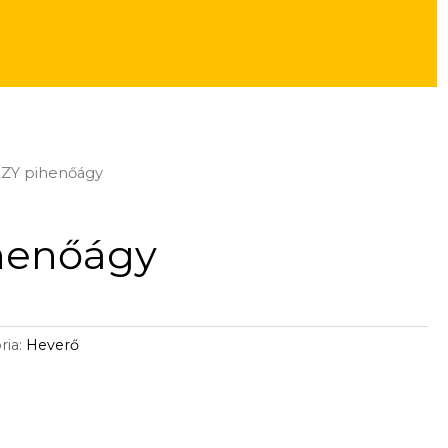
AZY pihenőágy
henőágy
ria:
Heverő