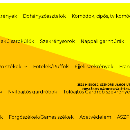
krények
Dohányzóasztalok
Komódok, cipős, tv kom
lakú sarokülők
Szekrénysorok
Nappali garnitúrák
ző székek
Fotelek/Puffok
Éjjeli szekrények
Fran
k
Nyílóajtós gardróbok
Tolóajtós Gardrób szekrény
ok
Forgószékek/Games székek
Adatvédelem
ÁSZF