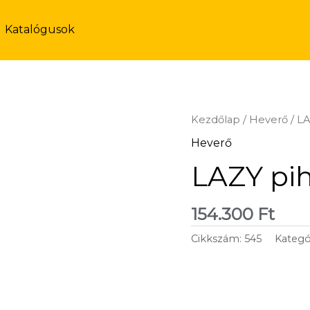
Katalógusok
Kezdőlap
/
Heverő
/ L
Heverő
LAZY pi
154.300
Ft
Cikkszám:
545
Kategó