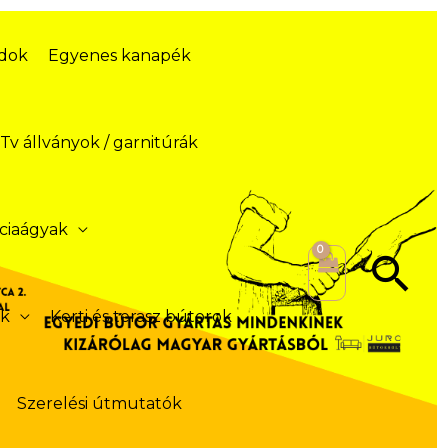
ódok
Egyenes kanapék
Tv állványok / garnitúrák
ciaágyak
Se
ek
Kerti és terasz bútorok
Szerelési útmutatók