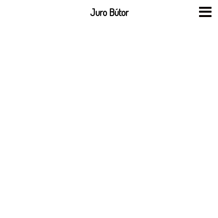
Skip
Juro Bútor
to
content