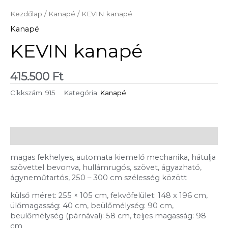
Kezdőlap
/
Kanapé
/ KEVIN kanapé
Kanapé
KEVIN kanapé
415.500
Ft
Cikkszám:
915
Kategória:
Kanapé
Leírás
magas fekhelyes, automata kiemelő mechanika, hátulja
szövettel bevonva, hullámrugós, szövet, ágyazható,
ágyneműtartós, 250 – 300 cm szélesség között
külső méret: 255 × 105 cm, fekvőfelület: 148 x 196 cm,
ülőmagasság: 40 cm, beülőmélység: 90 cm,
beülőmélység (párnával): 58 cm, teljes magasság: 98
cm