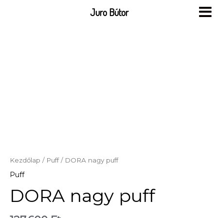
Skip
Juro Bútor
to
content
Kezdőlap
/
Puff
/ DORA nagy puff
Puff
DORA nagy puff