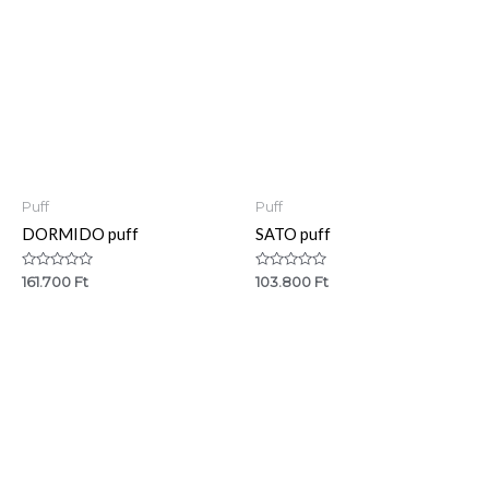
Puff
Puff
DORMIDO puff
SATO puff
Értékelés:
Értékelés:
161.700
Ft
103.800
Ft
0
0
/
/
5
5