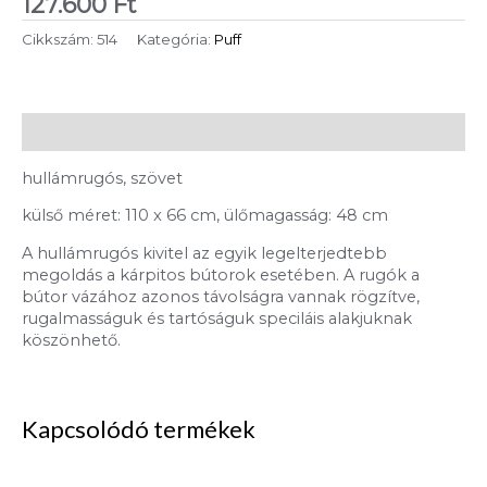
127.600
Ft
Cikkszám:
514
Kategória:
Puff
Leírás
hullámrugós, szövet
külső méret: 110 x 66 cm, ülőmagasság: 48 cm
A hullámrugós kivitel az egyik legelterjedtebb
megoldás a kárpitos bútorok esetében. A rugók a
bútor vázához azonos távolságra vannak rögzítve,
rugalmasságuk és tartóságuk speciláis alakjuknak
köszönhető.
Kapcsolódó termékek