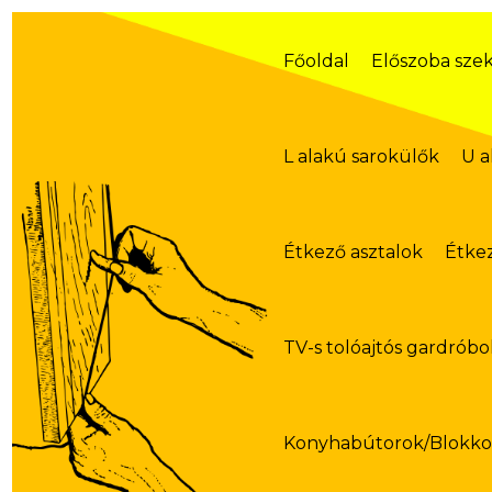
Skip
to
content
Főoldal
Előszoba sze
L alakú sarokülők
U a
Étkező asztalok
Étke
TV-s tolóajtós gardróbo
Konyhabútorok/Blokk