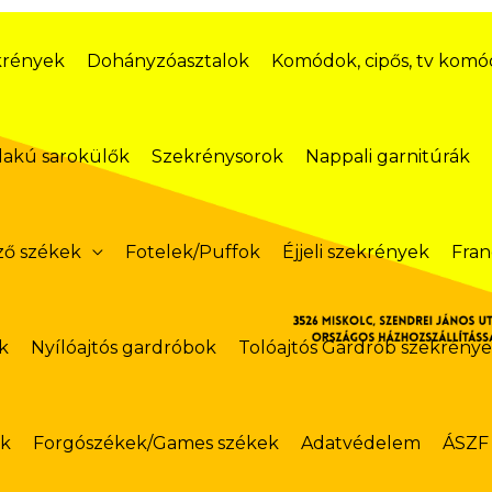
krények
Dohányzóasztalok
Komódok, cipős, tv kom
lakú sarokülők
Szekrénysorok
Nappali garnitúrák
ző székek
Fotelek/Puffok
Éjjeli szekrények
Fran
k
Nyílóajtós gardróbok
Tolóajtós Gardrób szekrény
ok
Forgószékek/Games székek
Adatvédelem
ÁSZF