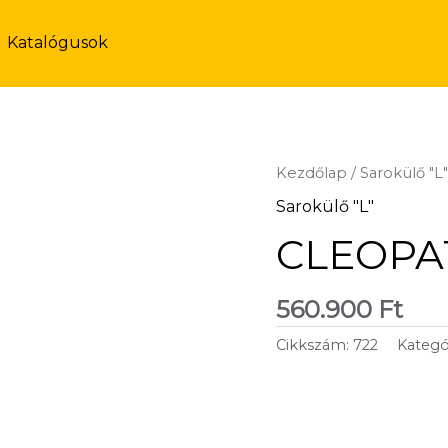
Katalógusok
Kezdőlap
/
Sarokülő "L
Sarokülő "L"
CLEOPAT
560.900
Ft
Cikkszám:
722
Kategó