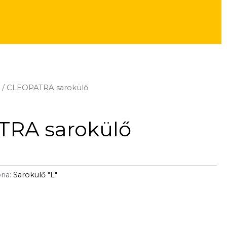
"
/ CLEOPATRA sarokülő
RA sarokülő
ria:
Sarokülő "L"