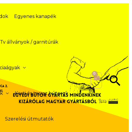
ódok
Egyenes kanapék
Tv állványok / garnitúrák
ciaágyak
Se
ek
Kerti és terasz bútorok
Szerelési útmutatók