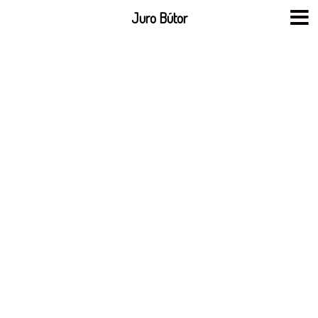
Skip
Juro Bútor
to
content