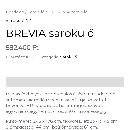
Kezdőlap
/
Sarokülő "L"
/ BREVIA sarokülő
Sarokülő "L"
BREVIA sarokülő
582.400
Ft
Cikkszám:
1082
Kategória:
Sarokülő "L"
Leírás
magas fekhelyes, jobbos-balos állásban rendelhető,
automata kiemelő mechanika, hátulja szövettel
bevonva, HR habszivacs, hullámrugós, szövet,
ágyazható, ágyneműtartós, 250 cm szélességig
külső méret: 245 x 176 cm, fekvőfelület: 237 x 145 cm,
ülőmagasság: 44 cm, beülőmélység: 81 cm,