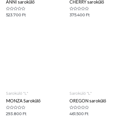
ANNI sarokülő
CHERRY sarokülő
Értékelés:
Értékelés:
523.700
Ft
375.400
Ft
0
0
/
/
5
5
Sarokülő "L"
Sarokülő "L"
MONZA Sarokülő
OREGON sarokülő
Értékelés:
Értékelés:
293.800
Ft
461.500
Ft
0
0
/
/
5
5