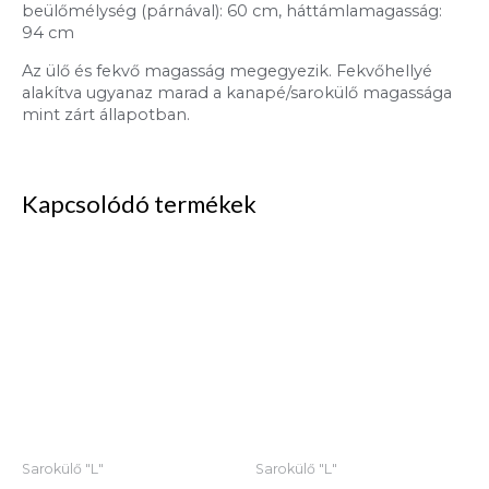
beülőmélység (párnával): 60 cm, háttámlamagasság:
94 cm
Az ülő és fekvő magasság megegyezik. Fekvőhellyé
alakítva ugyanaz marad a kanapé/sarokülő magassága
mint zárt állapotban.
Kapcsolódó termékek
Sarokülő "L"
Sarokülő "L"