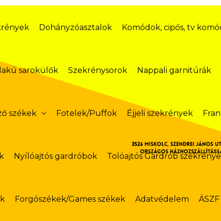
krények
Dohányzóasztalok
Komódok, cipős, tv kom
lakú sarokülők
Szekrénysorok
Nappali garnitúrák
ző székek
Fotelek/Puffok
Éjjeli szekrények
Fran
k
Nyílóajtós gardróbok
Tolóajtós Gardrób szekrény
ok
Forgószékek/Games székek
Adatvédelem
ÁSZF