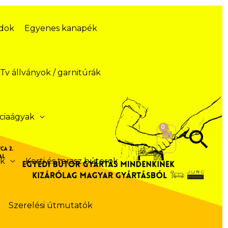
ódok
Egyenes kanapék
Tv állványok / garnitúrák
ciaágyak
Se
ek
Kerti és terasz bútorok
Szerelési útmutatók