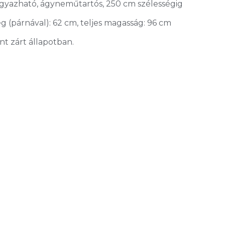
 ágyazható, ágyneműtartós, 250 cm szélességig
 (párnával): 62 cm, teljes magasság: 96 cm
t zárt állapotban.