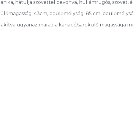
anika, hátulja szövettel bevonva, hullámrugós, szövet,
m, ülőmagasság: 43cm, beülőmélység: 85 cm, beülőmélység
lakítva ugyanaz marad a kanapé/sarokülő magassága min