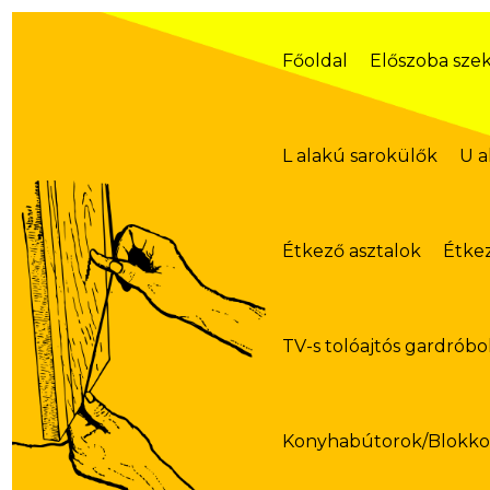
Skip
to
content
Főoldal
Előszoba sze
L alakú sarokülők
U a
Étkező asztalok
Étke
TV-s tolóajtós gardróbo
Konyhabútorok/Blokk