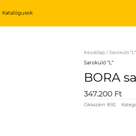
Katalógusok
Kezdőlap
/
Sarokülő "L
Sarokülő "L"
BORA sa
347.200
Ft
Cikkszám:
892
Kategó