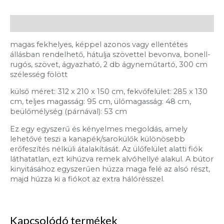
Leírás
magas fekhelyes, képpel azonos vagy ellentétes
állásban rendelhető, hátulja szövettel bevonva, bonell-
rugós, szövet, ágyazható, 2 db ágyneműtartó, 300 cm
szélesség fölött
külső méret: 312 x 210 x 150 cm, fekvőfelület: 285 x 130
cm, teljes magasság: 95 cm, ülőmagasság: 48 cm,
beülőmélység (párnával): 53 cm
Ez egy egyszerű és kényelmes megoldás, amely
lehetővé teszi a kanapék/sarokülők különösebb
erőfeszítés nélküli átalakítását. Az ülőfelület alatti fiók
láthatatlan, ezt kihúzva remek alvóhellyé alakul. A bútor
kinyitásához egyszerűen húzza maga felé az alsó részt,
majd húzza ki a fiókot az extra hálórésszel.
Kapcsolódó termékek