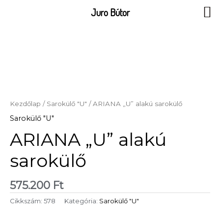
Skip
Juro Bútor
to
content
Kezdőlap
/
Sarokülő "U"
/ ARIANA „U” alakú sarokülő
Sarokülő "U"
ARIANA „U” alakú
sarokülő
575.200
Ft
Cikkszám:
578
Kategória:
Sarokülő "U"