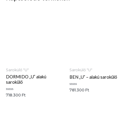
Sarokülő "U"
Sarokülő "U"
DORMIDO „U” alakú
BEN „U” – alakú sarokülő
sarokülő
Értékelés:
781.300
Ft
0
Értékelés:
718.300
Ft
/
0
5
/
5